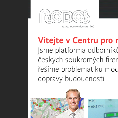
Vítejte v Centru pro
Jsme platforma odborníků
českých soukromých firem
řešíme problematiku mode
dopravy budoucnosti