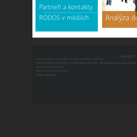
Partneři a kontakty
Analýza d
RODOS v médiích
Copyright © 
Centrum pro rozvoj dopravních systémů – RODOS
Podnikatelský inkubátor Vysoké školy báňské – Technické univerzity Ostra
Studentská 6202/17
708 00 Ostrava-Poruba
Česká republika