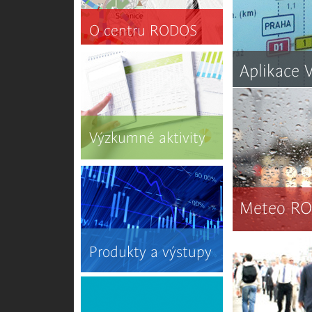
O centru RODOS
Aplikace
Výzkumné aktivity
Meteo R
Produkty a výstupy